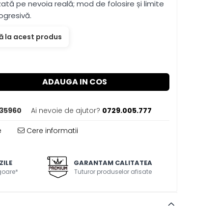
zată pe nevoia reală; mod de folosire și limite
ogresivă.
ă la acest produs
ADAUGA IN COS
135960
Ai nevoie de ajutor?
0729.005.777
e
Cere informatii
ZILE
GARANTAM CALITATEA
igoare*
Tuturor produselor afisate