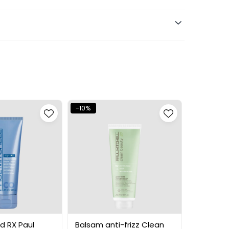
-10%
-10%
r după tipul formulei.
d RX Paul
Balsam anti-frizz Clean
Balsam r