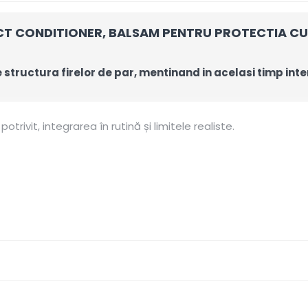
 CONDITIONER, BALSAM PENTRU PROTECTIA CULOR
structura firelor de par, mentinand in acelasi timp inten
otrivit, integrarea în rutină și limitele realiste.
netezire.
ptănare.
ază după grosime și porozitate.
mai moale, neted și ușor de descurcat. Rezultatul variază dup