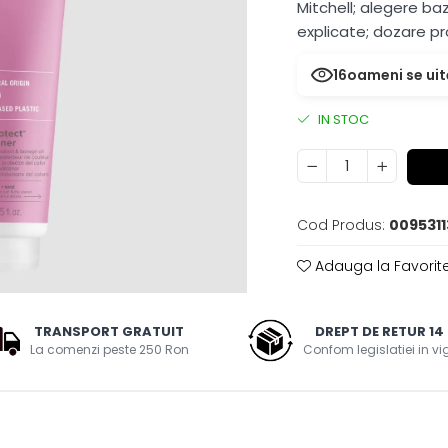
Mitchell; alegere ba
explicate; dozare pr
16
oameni se uit
IN STOC
Cod Produs:
009531
Adauga la Favorit
TRANSPORT GRATUIT
DREPT DE RETUR 14 
La comenzi peste 250 Ron
Confom legislatiei in v