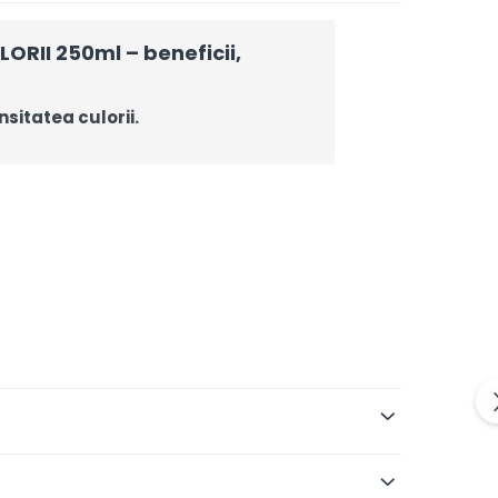
II 250ml – beneficii,
sitatea culorii.
ă tipul de păr, cantitate, tehnică și