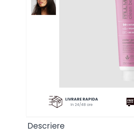
Pentru probleme ale scalpului
Impotriva caderii parului
Pentru toate tipurile de par
Pentru volum
Pentru netezire - anti-frizz
Pentru copii
Gama vegana
Clean beauty
Tea tree
Awapuhi
Balsamuri
Balsamuri
LIVRARE RAPIDA
Pentru par vopsit-decolorat
In 24/48 ore
Pentru par blond
Pentru par degradat
Descriere
Pentru par gras