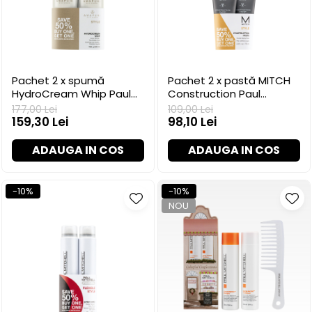
Pachet 2 x spumă
Pachet 2 x pastă MITCH
HydroCream Whip Paul
Construction Paul
Mitchell, 200 ml
Mitchell, 75 ml
177,00 Lei
109,00 Lei
159,30 Lei
98,10 Lei
ADAUGA IN COS
ADAUGA IN COS
-10%
-10%
NOU