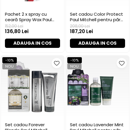
Pachet 2 x spray cu
Set cadou Color Protect
ceară Spray Wax Paul
Paul Mitchell pentru păr
Mitchell, 125 ml
vopsit
152,00 Lei
208,00 Lei
136,80 Lei
187,20 Lei
ADAUGA IN COS
ADAUGA IN COS
-10%
-10%
NOU
NOU
Set cadou Forever
Set cadou Lavender Mint