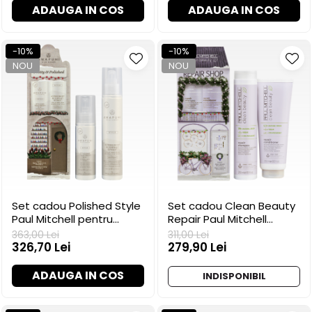
ADAUGA IN COS
ADAUGA IN COS
-10%
-10%
NOU
NOU
Set cadou Polished Style
Set cadou Clean Beauty
Paul Mitchell pentru
Repair Paul Mitchell
styling și finisare
pentru reparare
363,00 Lei
311,00 Lei
326,70 Lei
279,90 Lei
ADAUGA IN COS
INDISPONIBIL