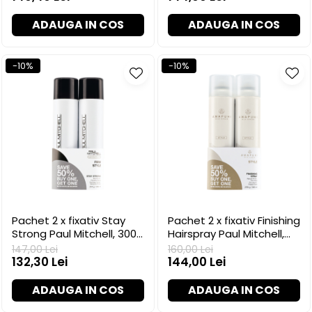
ADAUGA IN COS
ADAUGA IN COS
-10%
-10%
Pachet 2 x fixativ Stay
Pachet 2 x fixativ Finishing
Strong Paul Mitchell, 300
Hairspray Paul Mitchell,
ml
307 ml
147,00 Lei
160,00 Lei
132,30 Lei
144,00 Lei
ADAUGA IN COS
ADAUGA IN COS