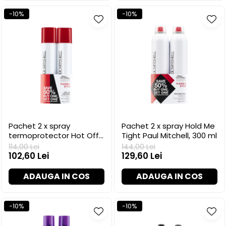
-10%
-10%
Pachet 2 x spray
Pachet 2 x spray Hold Me
termoprotector Hot Off
Tight Paul Mitchell, 300 ml
The Press Paul Mitchell,
114,00 Lei
144,00 Lei
200 ml
102,60 Lei
129,60 Lei
ADAUGA IN COS
ADAUGA IN COS
-10%
-10%