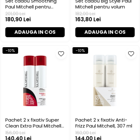
Set cadou Smoothing
Set cadou Big Style Paul
Paul Mitchell pentru
Mitchell pentru volum
netezire și anti-frizz
201,00 Lei
182,00 Lei
180,90 Lei
163,80 Lei
ADAUGA IN COS
ADAUGA IN COS
-10%
-10%
Pachet 2 x fixativ Super
Pachet 2 x fixativ Anti-
Clean Extra Paul Mitchell,
Frizz Paul Mitchell, 307 ml
300 ml
156,00 Lei
160,00 Lei
140,40 Lei
144,00 Lei