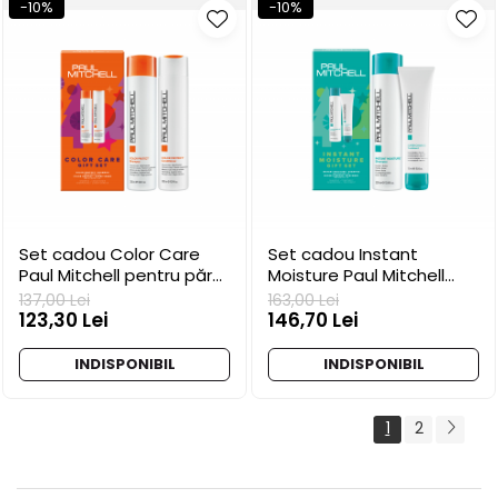
-10%
-10%
Set cadou Color Care
Set cadou Instant
Paul Mitchell pentru păr
Moisture Paul Mitchell
vopsit
pentru păr uscat
137,00 Lei
163,00 Lei
123,30 Lei
146,70 Lei
INDISPONIBIL
INDISPONIBIL
1
2