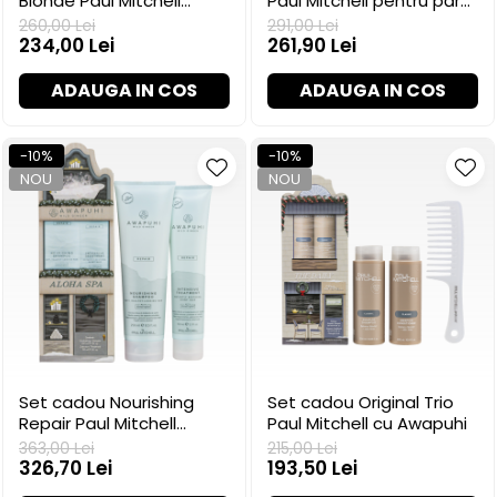
Blonde Paul Mitchell
Paul Mitchell pentru păr
pentru păr blond
uscat
260,00 Lei
291,00 Lei
234,00 Lei
261,90 Lei
ADAUGA IN COS
ADAUGA IN COS
-10%
-10%
NOU
NOU
Set cadou Nourishing
Set cadou Original Trio
Repair Paul Mitchell
Paul Mitchell cu Awapuhi
pentru hidratare și
363,00 Lei
215,00 Lei
netezire
326,70 Lei
193,50 Lei