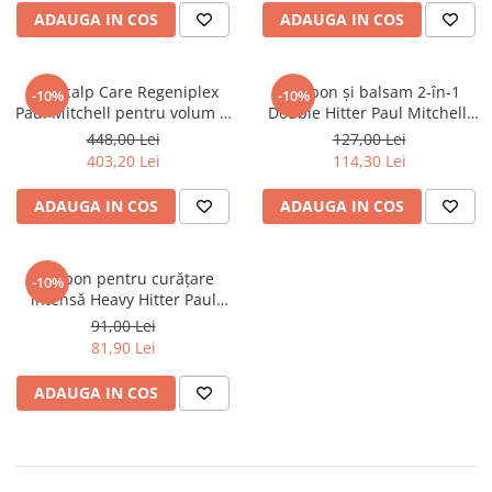
hidratare, reîmprospătare
ADAUGA IN COS
ADAUGA IN COS
Pentru copii
Pentru copii
Styling gel
Clean Beauty
Gama vegana
Gama vegana
Clean Beauty Scalp
Clean beauty
Clean beauty
Set Scalp Care Regeniplex
Șampon și balsam 2-în-1
-10%
-10%
Clean Beauty Everyday
Paul Mitchell pentru volum și
Double Hitter Paul Mitchell,
Tea tree
Tea tree
Clean Beauty Smooth
fortificare
250 ml
448,00 Lei
127,00 Lei
Awapuhi
Awapuhi
Clean Beauty Repair
403,20 Lei
114,30 Lei
Clean Beauty Style
ADAUGA IN COS
ADAUGA IN COS
Clean Beauty Color Protect
Clean Beauty Hydrate
BondRx
Șampon pentru curățare
-10%
intensă Heavy Hitter Paul
Forever Blonde
Mitchell, 200 ml
91,00 Lei
Platinum Blonde
81,90 Lei
Paul Mitchell Originals
ADAUGA IN COS
Clear
Sun