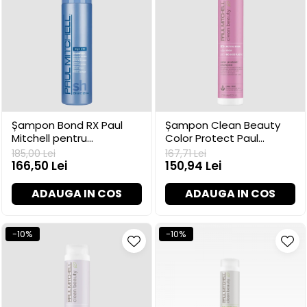
Șampon Bond RX Paul
Șampon Clean Beauty
Mitchell pentru
Color Protect Paul
fortificare, 250 ml
Mitchell, 250 ml
185,00 Lei
167,71 Lei
166,50 Lei
150,94 Lei
ADAUGA IN COS
ADAUGA IN COS
-10%
-10%