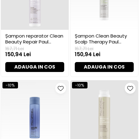
Șampon reparator Clean
Șampon Clean Beauty
Beauty Repair Paul
Scalp Therapy Paul
Mitchell, 250 ml
Mitchell, 250 ml
167,71 Lei
167,71 Lei
150,94 Lei
150,94 Lei
ADAUGA IN COS
ADAUGA IN COS
-10%
-10%