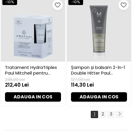
-10%
-10%
Tratament HydraTriplex
Șampon și balsam 2-în-1
Paul Mitchell pentru
Double Hitter Paul
hidratare, 4 x 10 ml
Mitchell, 250 ml
236,00 Lei
127,00 Lei
212,40 Lei
114,30 Lei
ADAUGA IN COS
ADAUGA IN COS
1
2
3