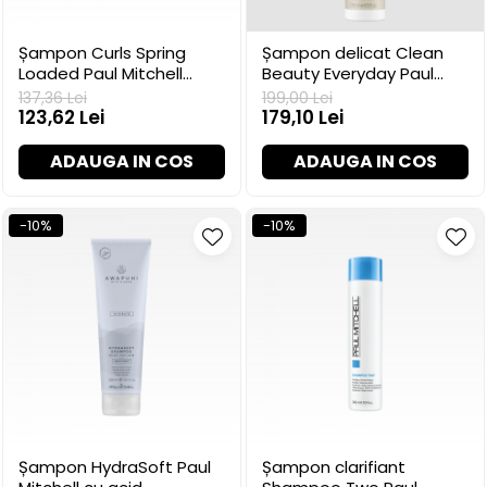
Șampon Curls Spring
Șampon delicat Clean
Loaded Paul Mitchell
Beauty Everyday Paul
pentru bucle, 250 ml
Mitchell, 250 ml
137,36 Lei
199,00 Lei
123,62 Lei
179,10 Lei
ADAUGA IN COS
ADAUGA IN COS
-10%
-10%
Șampon HydraSoft Paul
Șampon clarifiant