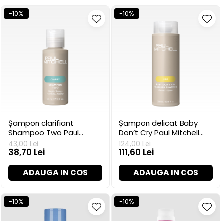
-10%
-10%
Șampon clarifiant
Șampon delicat Baby
Shampoo Two Paul
Don’t Cry Paul Mitchell
Mitchell pentru păr gras,
pentru copii, 300 ml
43,00 Lei
124,00 Lei
75 ml
38,70 Lei
111,60 Lei
ADAUGA IN COS
ADAUGA IN COS
-10%
-10%