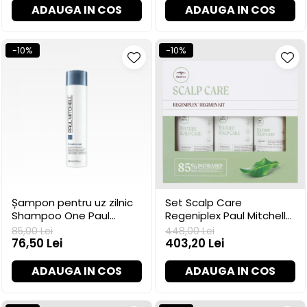
ADAUGA IN COS
ADAUGA IN COS
-10%
-10%
Șampon pentru uz zilnic
Set Scalp Care
Shampoo One Paul
Regeniplex Paul Mitchell
Mitchell, 300 ml
pentru volum și
85,00 Lei
448,00 Lei
fortificare
76,50 Lei
403,20 Lei
ADAUGA IN COS
ADAUGA IN COS