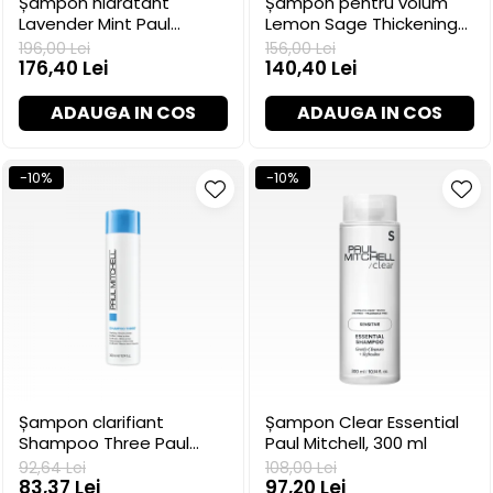
Șampon hidratant
Șampon pentru volum
Lavender Mint Paul
Lemon Sage Thickening
Mitchell pentru păr uscat,
Paul Mitchell, 300 ml
196,00 Lei
156,00 Lei
300 ml
176,40 Lei
140,40 Lei
ADAUGA IN COS
ADAUGA IN COS
-10%
-10%
Șampon clarifiant
Șampon Clear Essential
Shampoo Three Paul
Paul Mitchell, 300 ml
Mitchell, 300 ml
92,64 Lei
108,00 Lei
83,37 Lei
97,20 Lei