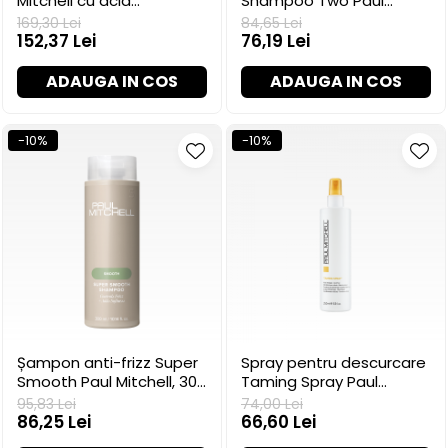
Mitchell cu acid
Shampoo Two Paul
hialuronic, 250 ml
Mitchell, 300 ml
169,30 Lei
84,65 Lei
152,37 Lei
76,19 Lei
ADAUGA IN COS
ADAUGA IN COS
-10%
-10%
Șampon anti-frizz Super
Spray pentru descurcare
Smooth Paul Mitchell, 300
Taming Spray Paul
ml
Mitchell pentru copii, 250
95,83 Lei
74,00 Lei
ml
86,25 Lei
66,60 Lei