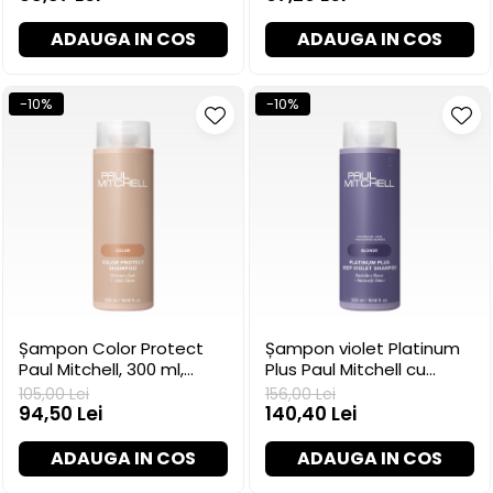
ADAUGA IN COS
ADAUGA IN COS
-10%
-10%
Șampon Color Protect
Șampon violet Platinum
Paul Mitchell, 300 ml,
Plus Paul Mitchell cu
ambalaj nou
neutralizare 5X, 300 ml
105,00 Lei
156,00 Lei
94,50 Lei
140,40 Lei
ADAUGA IN COS
ADAUGA IN COS