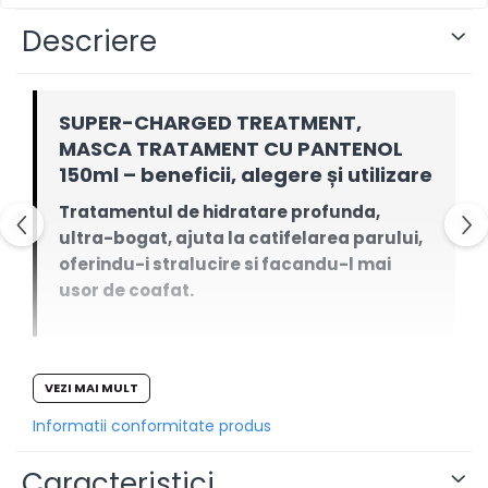
Descriere
SUPER-CHARGED TREATMENT,
MASCA TRATAMENT CU PANTENOL
150ml – beneficii, alegere și utilizare
Tratamentul de hidratare profunda,
ultra-bogat, ajuta la catifelarea parului,
oferindu-i stralucire si facandu-l mai
usor de coafat.
Ghid clar despre rolul produsului, publicul potrivit,
VEZI MAI MULT
integrarea în rutină și limitele realiste.
Informatii conformitate produs
De ce să-l alegi
Caracteristici