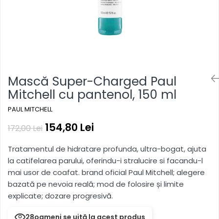
hidratare, reîmprospătare
Pentru copii
Pentru copii
Styling gel
Clean Beauty
Gama vegana
Gama vegana
Clean Beauty Scalp
Clean beauty
Clean beauty
Clean Beauty Everyday
Tea tree
Tea tree
Clean Beauty Smooth
Awapuhi
Awapuhi
Clean Beauty Repair
Mască Super-Charged Paul
Clean Beauty Style
Mitchell cu pantenol, 150 ml
Clean Beauty Color Protect
Clean Beauty Hydrate
PAUL MITCHELL
BondRx
154,80 Lei
172,00 Lei
Forever Blonde
Tratamentul de hidratare profunda, ultra-bogat, ajuta
Platinum Blonde
la catifelarea parului, oferindu-i stralucire si facandu-l
Paul Mitchell Originals
mai usor de coafat. brand oficial Paul Mitchell; alegere
Clear
bazată pe nevoia reală; mod de folosire și limite
explicate; dozare progresivă.
Sun
28
oameni se uită la acest produs