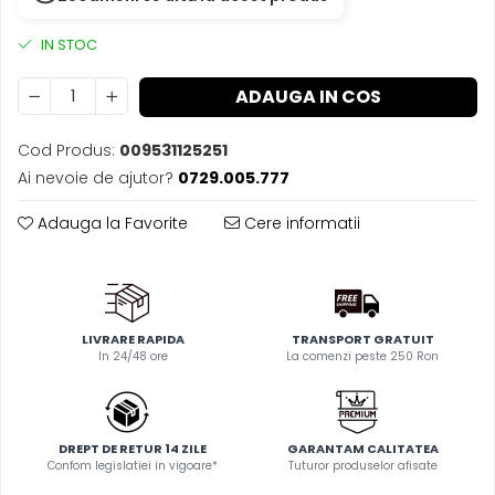
IN STOC
ADAUGA IN COS
Cod Produs:
009531125251
Ai nevoie de ajutor?
0729.005.777
Adauga la Favorite
Cere informatii
LIVRARE RAPIDA
TRANSPORT GRATUIT
In 24/48 ore
La comenzi peste 250 Ron
DREPT DE RETUR 14 ZILE
GARANTAM CALITATEA
Confom legislatiei in vigoare*
Tuturor produselor afisate