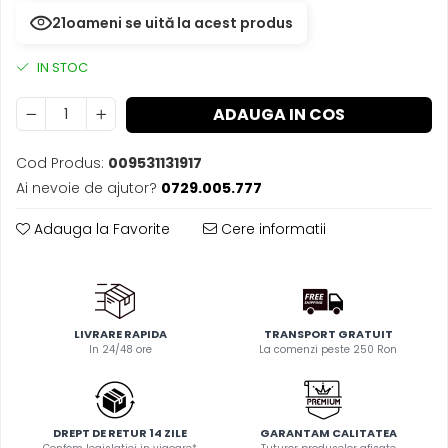
20
oameni se uită la acest produs
IN STOC
ADAUGA IN COS
Cod Produs:
009531131917
Ai nevoie de ajutor?
0729.005.777
Adauga la Favorite
Cere informatii
LIVRARE RAPIDA
TRANSPORT GRATUIT
In 24/48 ore
La comenzi peste 250 Ron
DREPT DE RETUR 14 ZILE
GARANTAM CALITATEA