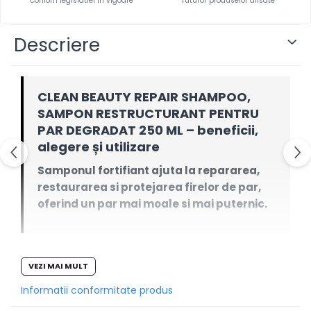
Confom legislatiei in vigoare*
Tuturor produselor afisate
Descriere
CLEAN BEAUTY REPAIR SHAMPOO,
SAMPON RESTRUCTURANT PENTRU
PAR DEGRADAT 250 ML – beneficii,
alegere și utilizare
Samponul fortifiant ajuta la repararea,
restaurarea si protejarea firelor de par,
oferind un par mai moale si mai puternic.
Ghid clar despre rolul produsului, publicul potrivit,
VEZI MAI MULT
integrarea în rutină și limitele realiste.
Informatii conformitate produs
De ce să-l alegi