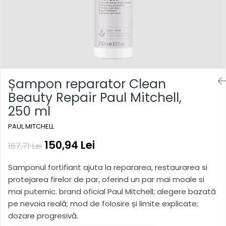
hidratare, reîmprospătare
Pentru copii
Pentru copii
Styling gel
Clean Beauty
Gama vegana
Gama vegana
Clean Beauty Scalp
Clean beauty
Clean beauty
Clean Beauty Everyday
Tea tree
Tea tree
Clean Beauty Smooth
Awapuhi
Awapuhi
Clean Beauty Repair
Șampon reparator Clean
Clean Beauty Style
Beauty Repair Paul Mitchell,
Clean Beauty Color Protect
250 ml
Clean Beauty Hydrate
BondRx
PAUL MITCHELL
Forever Blonde
150,94 Lei
167,71 Lei
Platinum Blonde
Samponul fortifiant ajuta la repararea, restaurarea si
Paul Mitchell Originals
protejarea firelor de par, oferind un par mai moale si
Clear
mai puternic. brand oficial Paul Mitchell; alegere bazată
Sun
pe nevoia reală; mod de folosire și limite explicate;
dozare progresivă.