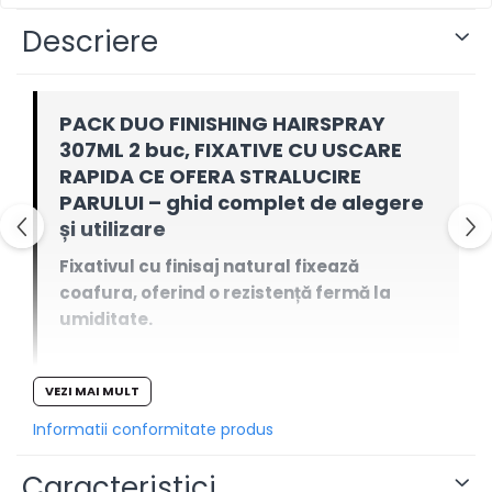
Descriere
PACK DUO FINISHING HAIRSPRAY
307ML 2 buc, FIXATIVE CU USCARE
RAPIDA CE OFERA STRALUCIRE
PARULUI – ghid complet de alegere
și utilizare
Fixativul cu finisaj natural fixează
coafura, oferind o rezistență fermă la
umiditate.
VEZI MAI MULT
Documentarea de mai jos organizează informațiile
Informatii conformitate produs
produsului într-un format clar: ce face, cui i se
adresează, cum se integrează în rutină și ce limite
Caracteristici
realiste are.