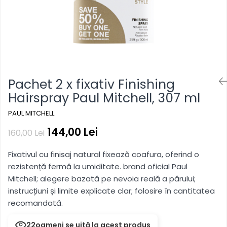
hidratare, reîmprospătare
Pentru copii
Pentru copii
Styling gel
Clean Beauty
Gama vegana
Gama vegana
Clean Beauty Scalp
Clean beauty
Clean beauty
Clean Beauty Everyday
Tea tree
Tea tree
Clean Beauty Smooth
Awapuhi
Awapuhi
Clean Beauty Repair
Pachet 2 x fixativ Finishing
Clean Beauty Style
Hairspray Paul Mitchell, 307 ml
Clean Beauty Color Protect
Clean Beauty Hydrate
PAUL MITCHELL
BondRx
144,00 Lei
160,00 Lei
Forever Blonde
Fixativul cu finisaj natural fixează coafura, oferind o
Platinum Blonde
rezistență fermă la umiditate. brand oficial Paul
Paul Mitchell Originals
Mitchell; alegere bazată pe nevoia reală a părului;
Clear
instrucțiuni și limite explicate clar; folosire în cantitatea
recomandată.
Sun
22
oameni se uită la acest produs