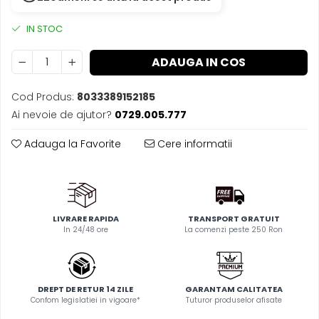
IN STOC
ADAUGA IN COS
Cod Produs:
8033389152185
Ai nevoie de ajutor?
0729.005.777
Adauga la Favorite
Cere informatii
LIVRARE RAPIDA
TRANSPORT GRATUIT
In 24/48 ore
La comenzi peste 250 Ron
DREPT DE RETUR 14 ZILE
GARANTAM CALITATEA
Confom legislatiei in vigoare*
Tuturor produselor afisate