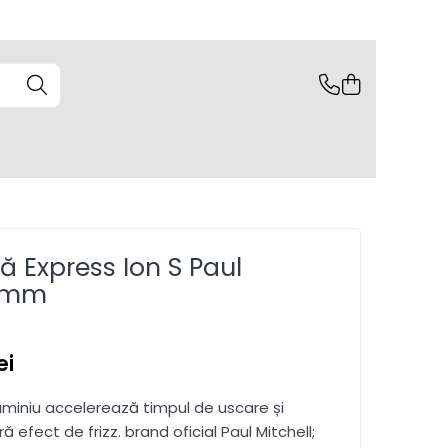
ă Express Ion S Paul
6 mm
ei
uminiu accelerează timpul de uscare și
ră efect de frizz. brand oficial Paul Mitchell;