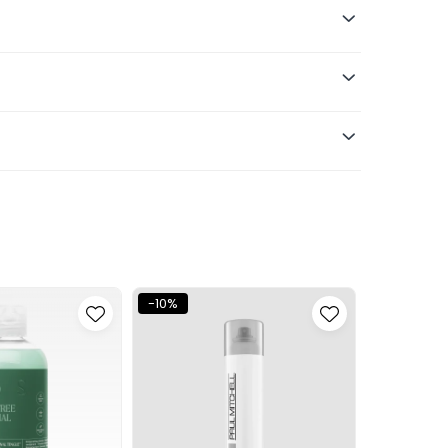
ă tipul de păr, cantitate, tehnică și
-10%
-10%
r după tipul formulei.