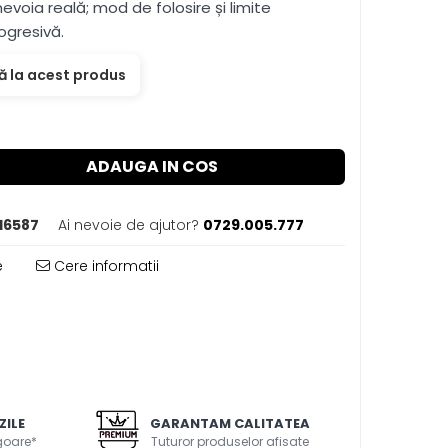
voia reală; mod de folosire și limite
ogresivă.
ă la acest produs
ADAUGA IN COS
16587
Ai nevoie de ajutor?
0729.005.777
e
Cere informatii
ZILE
GARANTAM CALITATEA
igoare*
Tuturor produselor afisate