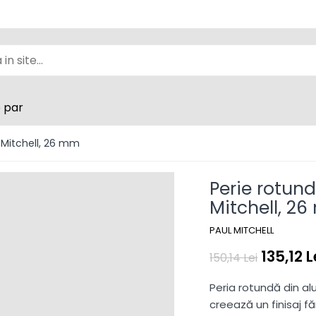
e par
l Mitchell, 26 mm
Perie rotund
Mitchell, 2
PAUL MITCHELL
135,12 L
150,14 Lei
Peria rotundă din al
creează un finisaj fă