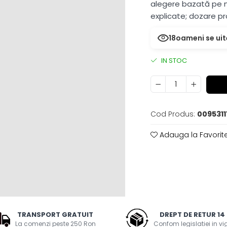
alegere bazată pe ne
explicate; dozare pr
18
oameni se uit
IN STOC
Cod Produs:
0095311
Adauga la Favorit
TRANSPORT GRATUIT
DREPT DE RETUR 14 
La comenzi peste 250 Ron
Confom legislatiei in v