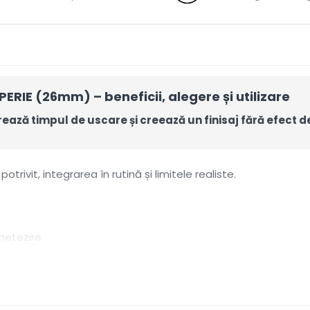
RIE (26mm) – beneficii, alegere și utilizare
ază timpul de uscare și creează un finisaj fără efect de 
otrivit, integrarea în rutină și limitele realiste.
netezire.
ptănare.
ază după grosime și porozitate.