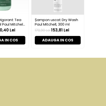
igorant Tea
Șampon uscat Dry Wash
Spray te
dă. Disponibilă în patru dimensiuni ale
 Paul Mitchell,
Paul Mitchell, 300 ml
Heat Styl
ii cu suflantă pentru a ajuta la
150 ml
0,40 Lei
153,81 Lei
170,90 Lei
148,54 Le
A IN COS
ADAUGA IN COS
ADA