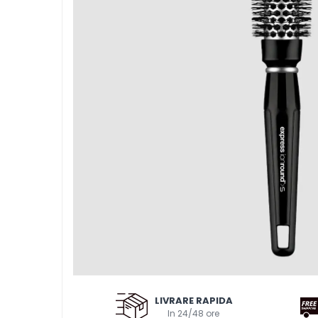
Pentru probleme ale scalpului
Impotriva caderii parului
Pentru toate tipurile de par
Pentru volum
Pentru netezire - anti-frizz
Pentru copii
Gama vegana
Clean beauty
Tea tree
Awapuhi
Balsamuri
Balsamuri
Pentru par vopsit-decolorat
Pentru par blond
Pentru par degradat
LIVRARE RAPIDA
Pentru par gras
In 24/48 ore