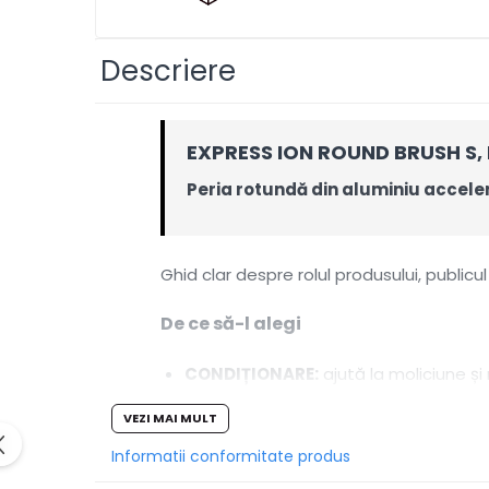
Pentru par uscat
Pentru par fin
Descriere
Pentru par cret-ondulat
Pentru probleme ale scalpului
EXPRESS ION ROUND BRUSH S, PE
Impotriva caderii parului
Peria rotundă din aluminiu accelere
Pentru toate tipurile de par
Pentru volum
Pentru netezire - anti-frizz
Ghid clar despre rolul produsului, publicul p
Pentru copii
De ce să-l alegi
Gama vegana
Clean beauty
CONDIȚIONARE:
ajută la moliciune și 
Tea tree
DESCURCARE:
reduce frecarea la pie
Awapuhi
VEZI MAI MULT
RUTINĂ ADAPTABILĂ:
doza se ajuste
Masti
Informatii conformitate produs
Reduceri
Rezultate imediate