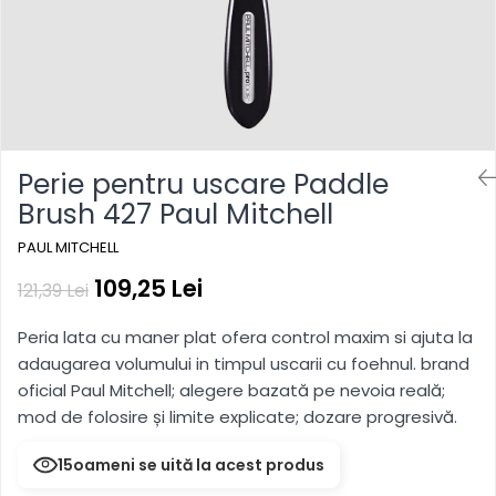
hidratare, reîmprospătare
Pentru copii
Pentru copii
Styling gel
Clean Beauty
Gama vegana
Gama vegana
Clean Beauty Scalp
Clean beauty
Clean beauty
Clean Beauty Everyday
Tea tree
Tea tree
Clean Beauty Smooth
Awapuhi
Awapuhi
Clean Beauty Repair
Perie pentru uscare Paddle
Clean Beauty Style
Brush 427 Paul Mitchell
Clean Beauty Color Protect
Clean Beauty Hydrate
PAUL MITCHELL
BondRx
109,25 Lei
121,39 Lei
Forever Blonde
Peria lata cu maner plat ofera control maxim si ajuta la
Platinum Blonde
adaugarea volumului in timpul uscarii cu foehnul. brand
Paul Mitchell Originals
oficial Paul Mitchell; alegere bazată pe nevoia reală;
Clear
mod de folosire și limite explicate; dozare progresivă.
Sun
15
oameni se uită la acest produs