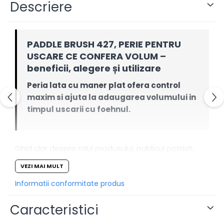
Descriere
PADDLE BRUSH 427, PERIE PENTRU
USCARE CE CONFERA VOLUM –
beneficii, alegere și utilizare
Peria lata cu maner plat ofera control
maxim si ajuta la adaugarea volumului in
timpul uscarii cu foehnul.
Ghid clar despre rolul produsului, publicul potrivit,
integrarea în rutină și limitele realiste.
VEZI MAI MULT
De ce să-l alegi
Informatii conformitate produs
CONTROL:
ajută la modelarea coafurii.
Caracteristici
FINISAJ ADAPTAT:
depinde de doză și