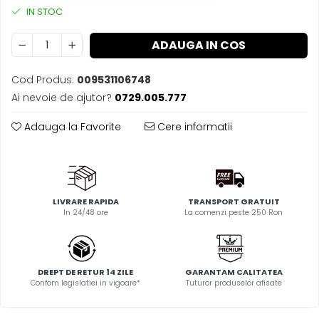
IN STOC
ADAUGA IN COS
Cod Produs:
009531106748
Ai nevoie de ajutor?
0729.005.777
Adauga la Favorite
Cere informatii
LIVRARE RAPIDA
TRANSPORT GRATUIT
In 24/48 ore
La comenzi peste 250 Ron
DREPT DE RETUR 14 ZILE
GARANTAM CALITATEA
Confom legislatiei in vigoare*
Tuturor produselor afisate