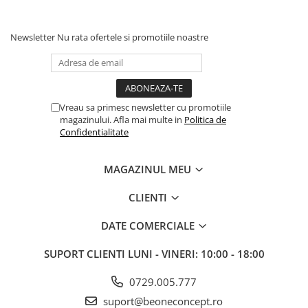
hidratare, reîmprospătare
Pentru copii
Pentru copii
Styling gel
Clean Beauty
Gama vegana
Gama vegana
Newsletter
Nu rata ofertele si promotiile noastre
Clean Beauty Scalp
Clean beauty
Clean beauty
Clean Beauty Everyday
Tea tree
Tea tree
Clean Beauty Smooth
Awapuhi
Awapuhi
Clean Beauty Repair
Vreau sa primesc newsletter cu promotiile
Clean Beauty Style
magazinului. Afla mai multe in
Politica de
Confidentialitate
Clean Beauty Color Protect
Clean Beauty Hydrate
MAGAZINUL MEU
BondRx
Forever Blonde
CLIENTI
Platinum Blonde
DATE COMERCIALE
Paul Mitchell Originals
SUPORT CLIENTI
LUNI - VINERI: 10:00 - 18:00
Clear
Sun
0729.005.777
suport@beoneconcept.ro