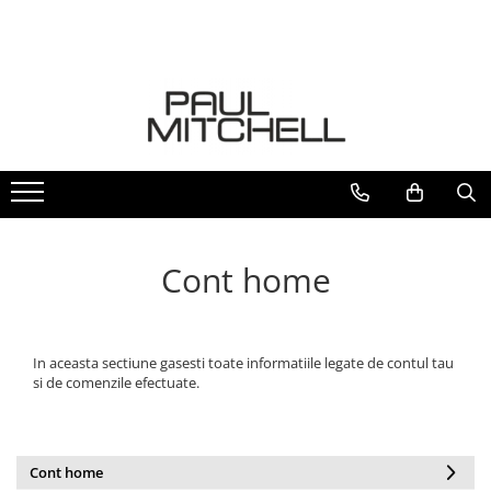
Restructurare fir par
Sampoane
Balsamuri
Game
Masti - colorante
Styling
Game
Bond RK
Pentru par vopsit-decolorat
Pentru par vopsit-decolorat
Awapuhi
Color depositing treatment
Fixative
Awapuhi
Pentru par blond
Pentru par blond
Awapuhi Repair – reparare si
Spuma volum
Tea Tree
hrănire
Pentru par degradat
Pentru par degradat
Lotiune pentru volum
Clean Beauty
Awapuhi Hydrate – hidratare și
BondRx
Pentru par uscat
Pentru par gras
Sampon uscat
netezire
Forever Blonde
Tea Tree
Pentru par gras
Pentru par uscat
Uscare rapida
Platinum Blonde
Cont home
Scalp Care – întărirea fibrei
Pentru par fin
Pentru par fin
Ceara
Paul Mitchell Originals
capilare
Pentru par cret-ondulat
Pentru par cret-ondulat
Pentru par cret-ondulat
Clear
Lemon Sage – volum pentru părul
Pentru probleme ale scalpului
Pentru probleme ale scalpului
Protectie termica
Sun
fin
In aceasta sectiune gasesti toate informatiile legate de contul tau
Lavender Mint – hidratare pentru
Impotriva caderii parului
Impotriva caderii parului
Leave-in
si de comenzile efectuate.
părul uscat
Pentru toate tipurile de par
Pentru toate tipurile de par
Luciu pentru par
Tea Tree Special Detox – îngrjire
Pentru volum
Pentru volum
Pudra volum
pentru scalp
Cont home
Tea Tree Special – revigorare,
Pentru netezire - anti-frizz
Pentru netezire - anti-frizz
Serum-ulei