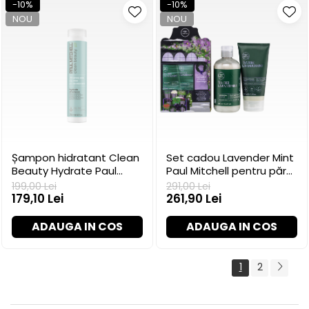
-10%
-10%
NOU
NOU
Șampon hidratant Clean
Set cadou Lavender Mint
Beauty Hydrate Paul
Paul Mitchell pentru păr
Mitchell, 250 ml
uscat
199,00 Lei
291,00 Lei
179,10 Lei
261,90 Lei
ADAUGA IN COS
ADAUGA IN COS
1
2