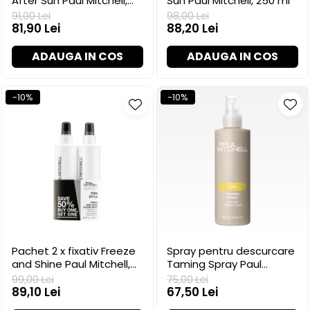
After Sun Paul Mitchell,
Sun Paul Mitchell, 250 ml
300 ml
91,00 Lei
98,00 Lei
81,90 Lei
88,20 Lei
ADAUGA IN COS
ADAUGA IN COS
-10%
-10%
Pachet 2 x fixativ Freeze
Spray pentru descurcare
and Shine Paul Mitchell,
Taming Spray Paul
250 ml
Mitchell, 250 ml
99,00 Lei
75,00 Lei
89,10 Lei
67,50 Lei