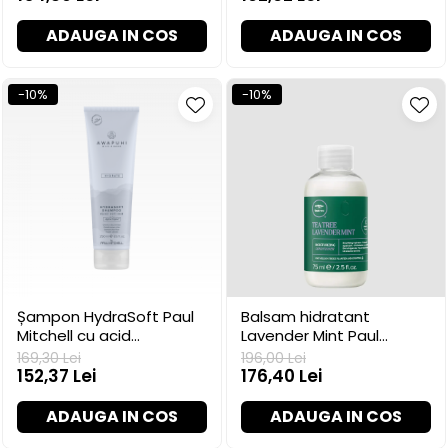
ADAUGA IN COS
ADAUGA IN COS
-10%
-10%
Șampon HydraSoft Paul
Balsam hidratant
Mitchell cu acid
Lavender Mint Paul
hialuronic, 250 ml
Mitchell pentru păr uscat,
169,30 Lei
196,00 Lei
300 ml
152,37 Lei
176,40 Lei
ADAUGA IN COS
ADAUGA IN COS