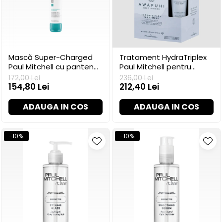
Mască Super-Charged
Tratament HydraTriplex
Paul Mitchell cu pantenol,
Paul Mitchell pentru
150 ml
hidratare, 4 x 10 ml
172,00 Lei
236,00 Lei
154,80 Lei
212,40 Lei
ADAUGA IN COS
ADAUGA IN COS
-10%
-10%