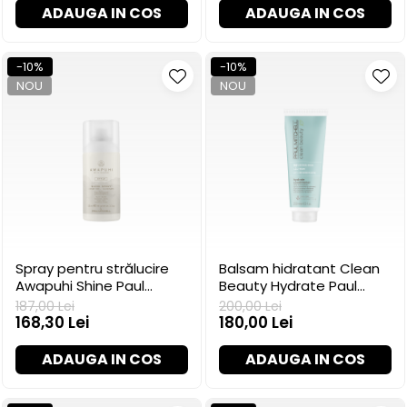
ADAUGA IN COS
ADAUGA IN COS
-10%
-10%
NOU
NOU
Spray pentru strălucire
Balsam hidratant Clean
Awapuhi Shine Paul
Beauty Hydrate Paul
Mitchell, 100 ml
Mitchell, 250 ml
187,00 Lei
200,00 Lei
168,30 Lei
180,00 Lei
ADAUGA IN COS
ADAUGA IN COS