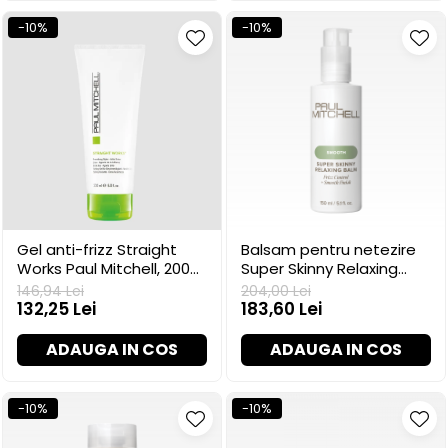
-10%
-10%
Gel anti-frizz Straight
Balsam pentru netezire
Works Paul Mitchell, 200
Super Skinny Relaxing
ml
Paul Mitchell, 200 ml
146,94 Lei
204,00 Lei
132,25 Lei
183,60 Lei
ADAUGA IN COS
ADAUGA IN COS
-10%
-10%