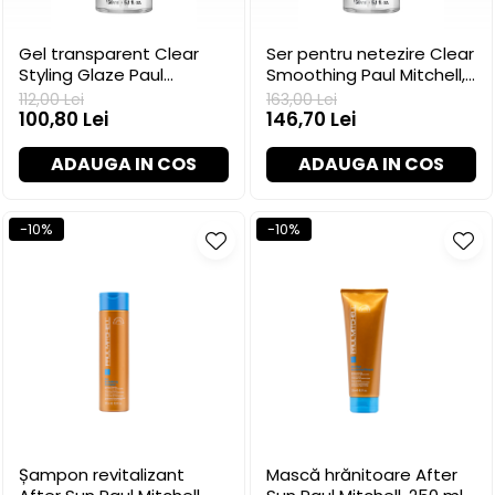
Gel transparent Clear
Ser pentru netezire Clear
Styling Glaze Paul
Smoothing Paul Mitchell,
Mitchell, 150 ml
150 ml
112,00 Lei
163,00 Lei
100,80 Lei
146,70 Lei
ADAUGA IN COS
ADAUGA IN COS
-10%
-10%
Șampon revitalizant
Mască hrănitoare After