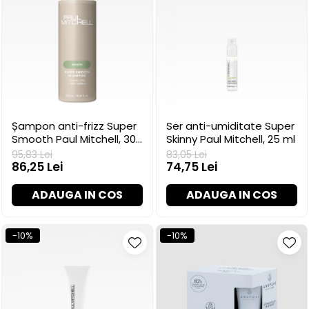
Șampon anti-frizz Super
Ser anti-umiditate Super
Smooth Paul Mitchell, 300
Skinny Paul Mitchell, 25 ml
ml
95,83 Lei
83,05 Lei
86,25 Lei
74,75 Lei
ADAUGA IN COS
ADAUGA IN COS
-10%
-10%