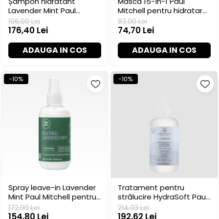
Șampon hidratant
Mască 15-în-1 Paul
Lavender Mint Paul
Mitchell pentru hidratare
Mitchell pentru păr uscat,
și reparare, 60 ml
196,00 Lei
83,00 Lei
300 ml
176,40 Lei
74,70 Lei
ADAUGA IN COS
ADAUGA IN COS
-10%
-10%
Spray leave-in Lavender
Tratament pentru
Mint Paul Mitchell pentru
strălucire HydraSoft Paul
hidratare, 200 ml
Mitchell, 236 ml
172,00 Lei
214,03 Lei
154,80 Lei
192,62 Lei