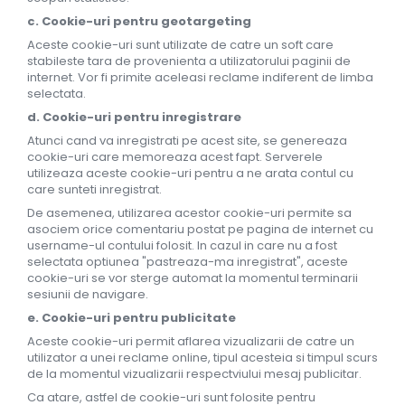
c. Cookie-uri pentru geotargeting
Aceste cookie-uri sunt utilizate de catre un soft care
stabileste tara de provenienta a utilizatorului paginii de
internet. Vor fi primite aceleasi reclame indiferent de limba
selectata.
d. Cookie-uri pentru inregistrare
Atunci cand va inregistrati pe acest site, se genereaza
cookie-uri care memoreaza acest fapt. Serverele
utilizeaza aceste cookie-uri pentru a ne arata contul cu
care sunteti inregistrat.
De asemenea, utilizarea acestor cookie-uri permite sa
asociem orice comentariu postat pe pagina de internet cu
username-ul contului folosit. In cazul in care nu a fost
selectata optiunea "pastreaza-ma inregistrat", aceste
cookie-uri se vor sterge automat la momentul terminarii
sesiunii de navigare.
e. Cookie-uri pentru publicitate
Aceste cookie-uri permit aflarea vizualizarii de catre un
utilizator a unei reclame online, tipul acesteia si timpul scurs
de la momentul vizualizarii respectviului mesaj publicitar.
Ca atare, astfel de cookie-uri sunt folosite pentru