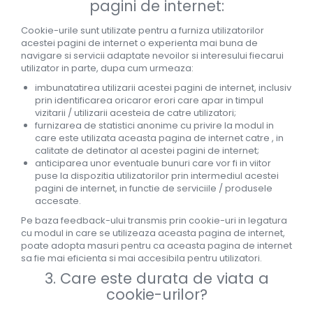
pagini de internet:
Cookie-urile sunt utilizate pentru a furniza utilizatorilor
acestei pagini de internet o experienta mai buna de
navigare si servicii adaptate nevoilor si interesului fiecarui
utilizator in parte, dupa cum urmeaza:
imbunatatirea utilizarii acestei pagini de internet, inclusiv
prin identificarea oricaror erori care apar in timpul
vizitarii / utilizarii acesteia de catre utilizatori;
furnizarea de statistici anonime cu privire la modul in
care este utilizata aceasta pagina de internet catre , in
calitate de detinator al acestei pagini de internet;
anticiparea unor eventuale bunuri care vor fi in viitor
puse la dispozitia utilizatorilor prin intermediul acestei
pagini de internet, in functie de serviciile / produsele
accesate.
Pe baza feedback-ului transmis prin cookie-uri in legatura
cu modul in care se utilizeaza aceasta pagina de internet,
poate adopta masuri pentru ca aceasta pagina de internet
sa fie mai eficienta si mai accesibila pentru utilizatori.
3. Care este durata de viata a
cookie-urilor?