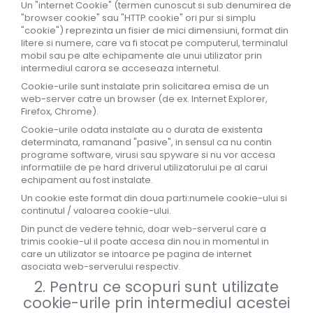
hidratare, reîmprospătare
Un "internet Cookie" (termen cunoscut si sub denumirea de
Pentru copii
Pentru copii
Styling gel
"browser cookie" sau "HTTP cookie" ori pur si simplu
Clean Beauty
"cookie") reprezinta un fisier de mici dimensiuni, format din
Gama vegana
Gama vegana
litere si numere, care va fi stocat pe computerul, terminalul
Clean Beauty Scalp
mobil sau pe alte echipamente ale unui utilizator prin
Clean beauty
Clean beauty
Clean Beauty Everyday
intermediul carora se acceseaza internetul.
Tea tree
Tea tree
Clean Beauty Smooth
Cookie-urile sunt instalate prin solicitarea emisa de un
Awapuhi
Awapuhi
web-server catre un browser (de ex. Internet Explorer,
Clean Beauty Repair
Firefox, Chrome).
Clean Beauty Style
Cookie-urile odata instalate au o durata de existenta
Clean Beauty Color Protect
determinata, ramanand "pasive", in sensul ca nu contin
Clean Beauty Hydrate
programe software, virusi sau spyware si nu vor accesa
informatiile de pe hard driverul utilizatorului pe al carui
BondRx
echipament au fost instalate.
Forever Blonde
Un cookie este format din doua parti:numele cookie-ului si
continutul / valoarea cookie-ului.
Platinum Blonde
Din punct de vedere tehnic, doar web-serverul care a
Paul Mitchell Originals
trimis cookie-ul il poate accesa din nou in momentul in
care un utilizator se intoarce pe pagina de internet
Clear
asociata web-serverului respectiv.
Sun
2. Pentru ce scopuri sunt utilizate
cookie-urile prin intermediul acestei