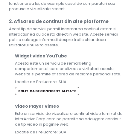
functionarea lui, de exemplu cosul de cumparaturi sau
produsele vizualizate recent.
2. Afisarea de continut din alte platforme
Acest tip de servicii permit incarcarea continut extern si
interactiunea cu acesta direct in website. Aceste servicii
pot sa culeaga informatii despre trafic chiar daca
utilizatorul nu le foloseste.
Widget video YouTube
Acesta este un serviciu de remarketing
comportamental care analizeaza vizitatorii acestui
website si permite afisarea de reclame personalizate.
Locatie de Prelucrare: SUA
POLITICA DE CONFIDENTIALITATE
Video Player Vimeo
Este un serviciu de vizualizare continut video furnizat de
InterActiveCorp care ne permite sa adaugam continut
de tip video in paginile web.
Locatie de Prelucrare: SUA