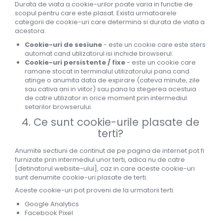
Durata de viata a cookie-urilor poate varia in functie de
scopul pentru care este plasat. Exista urmatoarele
categorii de cookie-uri care determina si durata de viata a
acestora:
Cookie-uri de sesiune
- este un cookie care este sters
automat cand utilizatorul isi inchide browserul.
Cookie-uri persistente / fixe
- este un cookie care
ramane stocat in terminalul utilizatorului pana cand
atinge o anumita data de expirare (cateva minute, zile
sau cativa ani in viitor) sau pana la stegerea acestuia
de catre utilizator in orice moment prin intermediul
setarilor browserului.
4. Ce sunt cookie-urile plasate de
terti?
Anumite sectiuni de continut de pe pagina de internet pot fi
furnizate prin intermediul unor terti, adica nu de catre
[detinatorul website-ului], caz in care aceste cookie-uri
sunt denumite cookie-uri plasate de terti.
Aceste cookie-uri pot proveni de la urmatorii terti:
Google Analytics
Facebook Pixel