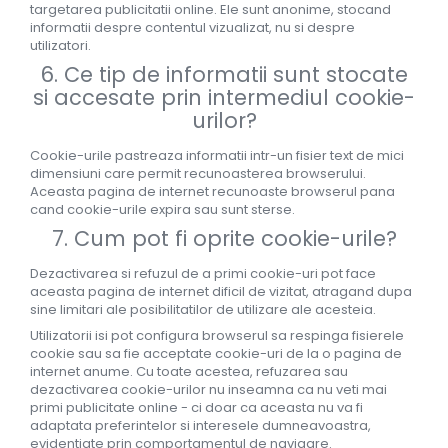
targetarea publicitatii online. Ele sunt anonime, stocand
informatii despre contentul vizualizat, nu si despre
utilizatori.
6. Ce tip de informatii sunt stocate
si accesate prin intermediul cookie-
urilor?
Cookie-urile pastreaza informatii intr-un fisier text de mici
dimensiuni care permit recunoasterea browserului.
Aceasta pagina de internet recunoaste browserul pana
cand cookie-urile expira sau sunt sterse.
7. Cum pot fi oprite cookie-urile?
Dezactivarea si refuzul de a primi cookie-uri pot face
aceasta pagina de internet dificil de vizitat, atragand dupa
sine limitari ale posibilitatilor de utilizare ale acesteia.
Utilizatorii isi pot configura browserul sa respinga fisierele
cookie sau sa fie acceptate cookie-uri de la o pagina de
internet anume. Cu toate acestea, refuzarea sau
dezactivarea cookie-urilor nu inseamna ca nu veti mai
primi publicitate online - ci doar ca aceasta nu va fi
adaptata preferintelor si interesele dumneavoastra,
evidentiate prin comportamentul de navigare.