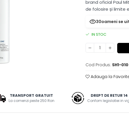
brand oficial Paul M
de folosire și limite
30
oameni se ui
IN STOC
Cod Produs:
SH1-010
Adauga la Favorit
TRANSPORT GRATUIT
DREPT DE RETUR 14 
La comenzi peste 250 Ron
Confom legislatiei in v