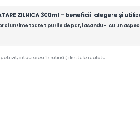
E ZILNICA 300ml – beneficii, alegere și utiliz
 profunzime toate tipurile de par, lasandu-l cu un aspe
otrivit, integrarea în rutină și limitele realiste.
conform rolului formulei.
r și frecvența spălării.
lungimile pentru balsam sau tratament.
simt curate și pregătite pentru condiționare. Rezultatul variaz