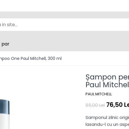
e par
mpoo One Paul Mitchell, 300 ml
Șampon pen
Paul Mitchel
PAUL MITCHELL
76,50 L
85,00 Lei
Samponul zilnic orig
lasandu-l cu un asp