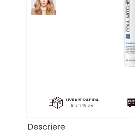
Pentru probleme ale scalpului
Impotriva caderii parului
Pentru toate tipurile de par
Pentru volum
Pentru netezire - anti-frizz
Pentru copii
Gama vegana
Clean beauty
Tea tree
Awapuhi
Balsamuri
Balsamuri
LIVRARE RAPIDA
Pentru par vopsit-decolorat
In 24/48 ore
Pentru par blond
Pentru par degradat
Descriere
Pentru par gras