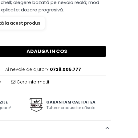
itchell; alegere bazată pe nevoia reală; mod
 explicate; dozare progresivă.
tă la acest produs
ADAUGA IN COS
Ai nevoie de ajutor?
0729.005.777
e
Cere informatii
ZILE
GARANTAM CALITATEA
igoare*
Tuturor produselor afisate