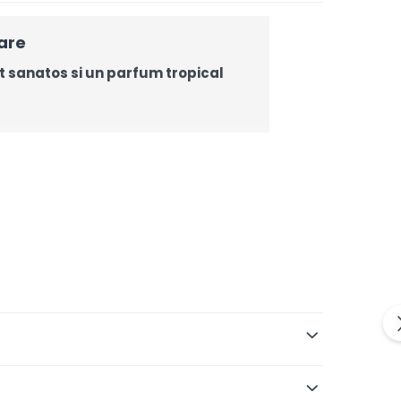
are
ct sanatos si un parfum tropical
ă după tipul de păr, cantitate, tehnică și