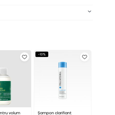
-10%
-10%
ntru volum
Șampon clarifiant
Șampon C