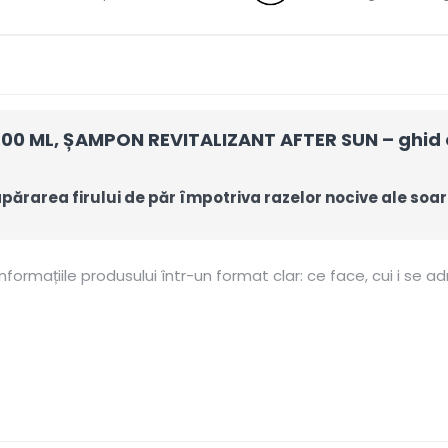
0 ML, ȘAMPON REVITALIZANT AFTER SUN – ghid c
părarea firului de păr împotriva razelor nocive ale soar
rmațiile produsului într-un format clar: ce face, cui i se ad
ză impuritățile și pregătește părul pentru următorul pas al 
după nevoia scalpului, tipul de păr și frecvența spălării.