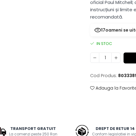
oficial Paul Mitchell
instrucțiuni și limite
recomandată.
17
oameni se uit
IN STOC
Cod Produs:
803338
Adauga la Favorit
TRANSPORT GRATUIT
DREPT DE RETUR 14 
La comenzi peste 250 Ron
Confom legislatiei in v