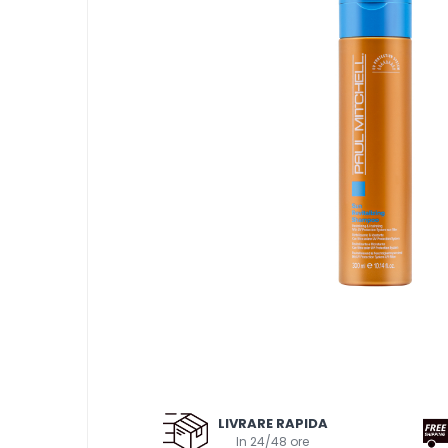
Pentru probleme ale scalpului
Impotriva caderii parului
Pentru toate tipurile de par
Pentru volum
Pentru netezire - anti-frizz
Pentru copii
Gama vegana
Clean beauty
Tea tree
Awapuhi
Balsamuri
Balsamuri
Pentru par vopsit-decolorat
Pentru par blond
Pentru par degradat
LIVRARE RAPIDA
Pentru par gras
In 24/48 ore