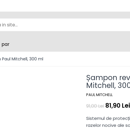
e par
 Paul Mitchell, 300 ml
Șampon revi
Mitchell, 30
PAUL MITCHELL
81,90 Le
91,00 Lei
Sistemul de protecți
razelor nocive ale s