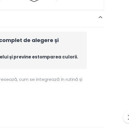
omplet de alegere și
elui și previne estomparea culorii.
resează, cum se integrează în rutină și
rutinei.