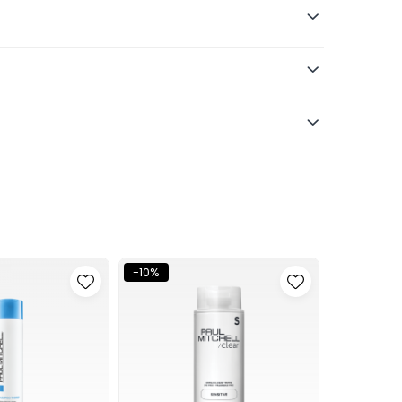
ile.
entru balsam sau tratament. Intensitatea
ind de scalp, porozitate, apă și
isiuni nerealiste.
itește beneficiul principal și compară-l
-10%
-10%
daptate.