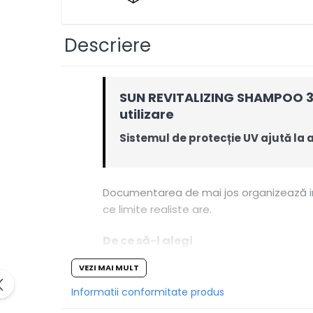
Pentru par uscat
Pentru par fin
Descriere
Pentru par cret-ondulat
Pentru probleme ale scalpului
SUN REVITALIZING SHAMPOO 30
Impotriva caderii parului
utilizare
Pentru toate tipurile de par
Sistemul de protecție UV ajută la a
Pentru volum
Pentru netezire - anti-frizz
Pentru copii
Documentarea de mai jos organizează info
Gama vegana
ce limite realiste are.
Clean beauty
De ce să-l alegi
Tea tree
Awapuhi
VEZI MAI MULT
CURĂȚARE DIRECȚIONATĂ:
îndepărtea
Masti
Informatii conformitate produs
RUTINĂ MAI CLARĂ:
alegerea se face 
Reduceri