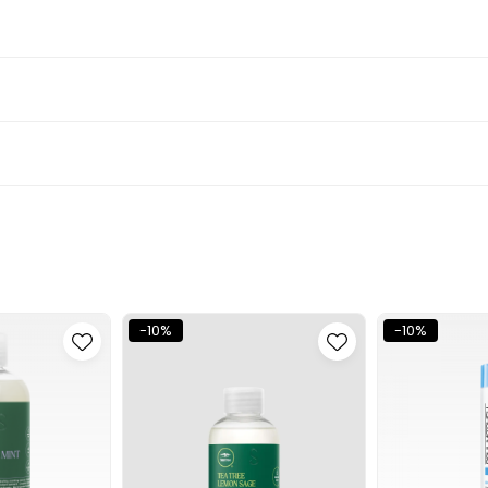
i curățarea, confortul scalpului și felul în care se simt lungim
pul și părul se simt mai curate, iar lungimile sunt pregătite p
 păr, cantitatea folosită, tehnică și istoricul chimic.
e ajuta la menținerea unei rutine echilibrate; rezultatele dep
luează după confort, manevrabilitate și aspect, nu după prom
rățare adaptată nevoii indicate în descrierea produsului. C
nainte de alegere.
-10%
-10%
 beneficiul central descris aici.
os ori scalpul este sensibil, alege o formulă și o frecvență a