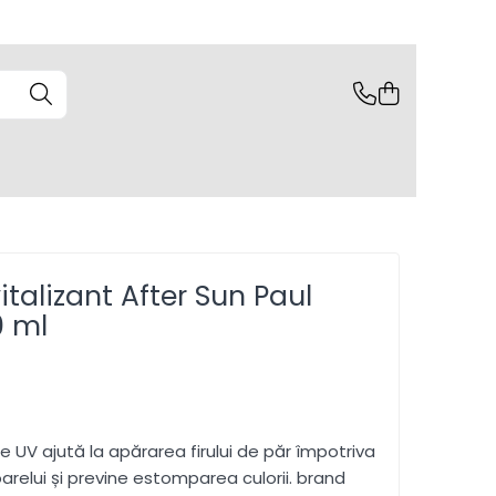
talizant After Sun Paul
0 ml
i
e UV ajută la apărarea firului de păr împotriva
oarelui și previne estomparea culorii. brand