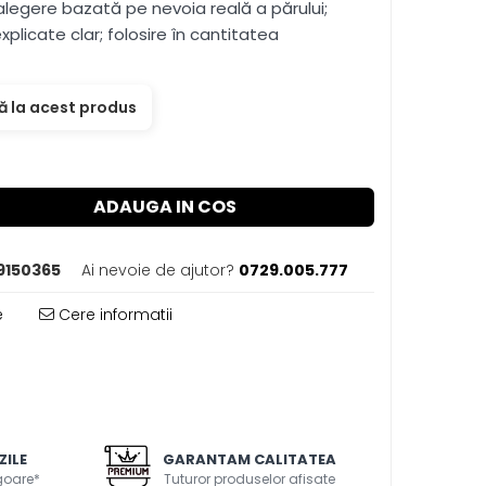
; alegere bazată pe nevoia reală a părului;
 explicate clar; folosire în cantitatea
ă la acest produs
ADAUGA IN COS
9150365
Ai nevoie de ajutor?
0729.005.777
e
Cere informatii
ZILE
GARANTAM CALITATEA
igoare*
Tuturor produselor afisate