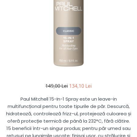
hidratare, reîmprospătare
Pentru copii
Pentru copii
Styling gel
Clean Beauty
Gama vegana
Gama vegana
Clean Beauty Scalp
Clean beauty
Clean beauty
Clean Beauty Everyday
Tea tree
Tea tree
Clean Beauty Smooth
Awapuhi
Awapuhi
Clean Beauty Repair
Clean Beauty Style
Clean Beauty Color Protect
Clean Beauty Hydrate
BondRx
Forever Blonde
149,00 Lei
134,10 Lei
Platinum Blonde
Paul Mitchell 15-In-1 Spray este un leave-in
Paul Mitchell Originals
multifuncțional pentru toate tipurile de păr. Descurcă,
Clear
hidratează, controlează frizz-ul, protejează culoarea și
oferă protecție termică de până la 232°C, fără clătire.
Sun
15 beneficii într-un singur produs; pentru păr umed sau
retușuri pe lungimile uscate; finisaj ușor, cu strălucire și