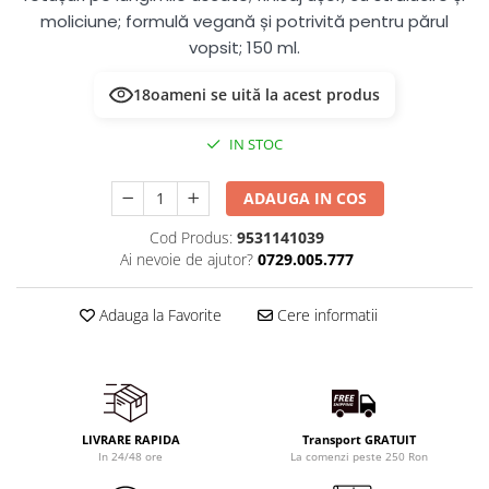
moliciune; formulă vegană și potrivită pentru părul
vopsit; 150 ml.
18
oameni se uită la acest produs
IN STOC
ADAUGA IN COS
Cod Produs:
9531141039
Ai nevoie de ajutor?
0729.005.777
Adauga la Favorite
Cere informatii
LIVRARE RAPIDA
Transport GRATUIT
In 24/48 ore
La comenzi peste 250 Ron