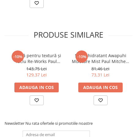
tracțiunea inutilă.
CONTROL ANTI-FRIZZ:
netezește aspectul
firelor rebele și lasă părul mai disciplinat.
FINISAJ LEJER:
adaugă moliciune, strălucire și
PRODUSE SIMILARE
corp fără un efect greu atunci când este dozat
corect.
Cremă pentru textură și
Spray hidratant Awapuhi
Cele 15 beneficii
-10%
-10%
luciu Re-Works Paul
Moisture Mist Paul Mitchell,
hidratare;
Mitchell, 200 ml
250 ml
143,75 Lei
81,46 Lei
129,37 Lei
73,31 Lei
strălucire;
controlul frizz-ului;
ADAUGA IN COS
ADAUGA IN COS
descurcarea firelor;
protecție UV;
aspect netezit al vârfurilor despicate;
netezire;
Newsletter
Nu rata ofertele si promotiile noastre
protecția culorii;