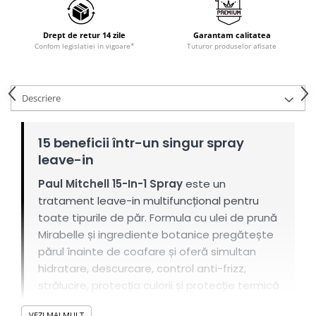
Drept de retur 14 zile
Garantam calitatea
Confom legislatiei in vigoare*
Tuturor produselor afisate
Descriere
15 beneficii într-un singur spray
leave-in
Paul Mitchell 15-In-1 Spray
este un
tratament leave-in multifuncțional pentru
toate tipurile de păr. Formula cu ulei de prună
Mirabelle și ingrediente botanice pregătește
părul înainte de coafare și oferă simultan
hidratare, descurcare, control anti-frizz,
strălucire, protecția culorii și protecție termică
de până la
232°C / 450°F
.
VEZI MAI MULT