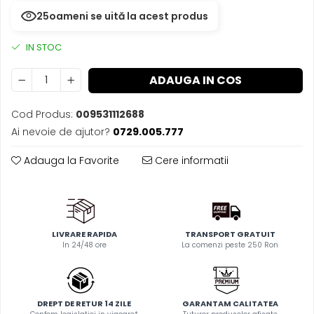
25
oameni se uită la acest produs
IN STOC
ADAUGA IN COS
Cod Produs:
009531112688
Ai nevoie de ajutor?
0729.005.777
Adauga la Favorite
Cere informatii
LIVRARE RAPIDA
TRANSPORT GRATUIT
In 24/48 ore
La comenzi peste 250 Ron
DREPT DE RETUR 14 ZILE
GARANTAM CALITATEA