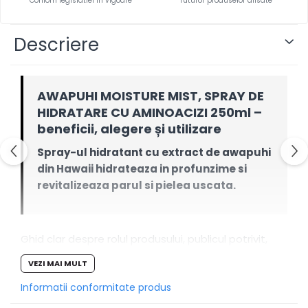
Confom legislatiei in vigoare*
Tuturor produselor afisate
Descriere
AWAPUHI MOISTURE MIST, SPRAY DE
HIDRATARE CU AMINOACIZI 250ml –
beneficii, alegere și utilizare
Spray-ul hidratant cu extract de awapuhi
din Hawaii hidrateaza in profunzime si
revitalizeaza parul si pielea uscata.
Ghid clar despre rolul produsului, publicul potrivit,
integrarea în rutină și limitele realiste.
VEZI MAI MULT
De ce să-l alegi
Informatii conformitate produs