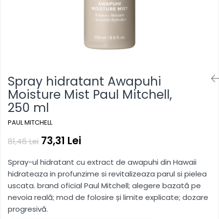
hidratare, reîmprospătare
Pentru copii
Pentru copii
Styling gel
Clean Beauty
Gama vegana
Gama vegana
Clean Beauty Scalp
Clean beauty
Clean beauty
Clean Beauty Everyday
Tea tree
Tea tree
Clean Beauty Smooth
Awapuhi
Awapuhi
Clean Beauty Repair
Spray hidratant Awapuhi
Clean Beauty Style
Moisture Mist Paul Mitchell,
Clean Beauty Color Protect
250 ml
Clean Beauty Hydrate
BondRx
PAUL MITCHELL
Forever Blonde
73,31 Lei
81,46 Lei
Platinum Blonde
Spray-ul hidratant cu extract de awapuhi din Hawaii
Paul Mitchell Originals
hidrateaza in profunzime si revitalizeaza parul si pielea
Clear
uscata. brand oficial Paul Mitchell; alegere bazată pe
Sun
nevoia reală; mod de folosire și limite explicate; dozare
progresivă.