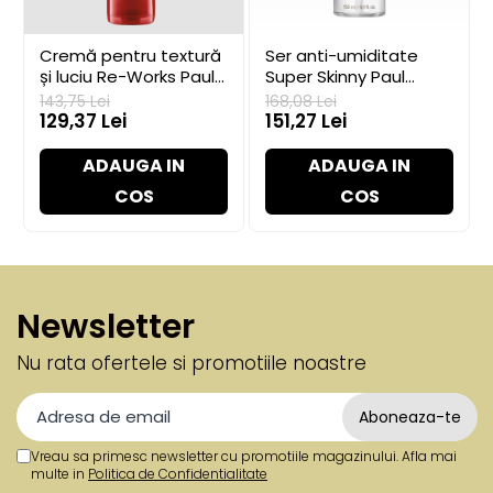
Se adresează persoanelor care doresc îngrijire,
control sau finisare fără clătire.
Cremă pentru textură
Ser anti-umiditate
și luciu Re-Works Paul
Super Skinny Paul
Mitchell, 200 ml
Mitchell, 150 ml
Când să alegi alt produs
143,75 Lei
168,08 Lei
129,37 Lei
151,27 Lei
dacă obiectivul tău diferă de beneficiul
ADAUGA IN
ADAUGA IN
principal;
COS
COS
dacă firul foarte fin, poros sau scalpul sensibil
necesită altă formulă;
pentru probleme medicale ale scalpului,
consultă dermatologul.
Newsletter
Mod de utilizare
Nu rata ofertele si promotiile noastre
Aplică puțin pe păr umed sau uscat conform
etichetei, concentrează pe lungimi și construiește
treptat.
Vreau sa primesc newsletter cu promotiile magazinului. Afla mai
Dozare:
începe cu puțin și crește treptat; mai mult
multe in
Politica de Confidentialitate