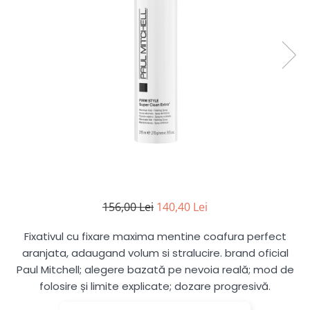
hidratare, reîmprospătare
Pentru copii
Pentru copii
Styling gel
Clean Beauty
Gama vegana
Gama vegana
Clean Beauty Scalp
Clean beauty
Clean beauty
Clean Beauty Everyday
Tea tree
Tea tree
Clean Beauty Smooth
Awapuhi
Awapuhi
Clean Beauty Repair
Clean Beauty Style
Clean Beauty Color Protect
Clean Beauty Hydrate
BondRx
Forever Blonde
156,00 Lei
140,40 Lei
Platinum Blonde
Paul Mitchell Originals
Fixativul cu fixare maxima mentine coafura perfect
aranjata, adaugand volum si stralucire. brand oficial
Clear
Paul Mitchell; alegere bazată pe nevoia reală; mod de
Sun
folosire și limite explicate; dozare progresivă.