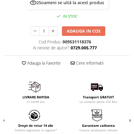
25
oameni se uită la acest produs
IN STOC
ADAUGA IN COS
Cod Produs:
009531118376
Ai nevoie de ajutor?
0729.005.777
Adauga la Favorite
Cere informatii
LIVRARE RAPIDA
Transport GRATUIT
In 24/48 ore
La comenzi peste 250 Ron
Drept de retur 14 zile
Garantam calitatea
Confom legislatiei in vigoare*
Tuturor produselor afisate