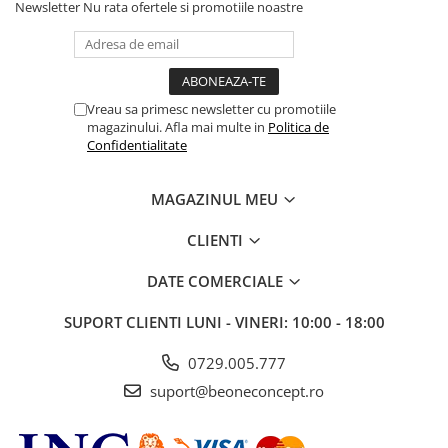
Newsletter
Nu rata ofertele si promotiile noastre
dacă obiectivul tău diferă de beneficiul principal;
dacă firul foarte fin, poros sau scalpul sensibil
necesită altă formulă;
pentru probleme medicale ale scalpului,
Vreau sa primesc newsletter cu promotiile
consultă dermatologul.
magazinului. Afla mai multe in
Politica de
Confidentialitate
Mod de utilizare
MAGAZINUL MEU
Începe cu puțin, distribuie uniform și modelează pe
păr umed sau uscat numai conform instrucțiunilor.
CLIENTI
Dozare:
începe cu puțin și crește treptat; mai mult
DATE COMERCIALE
nu înseamnă automat mai bine.
SUPORT CLIENTI
LUNI - VINERI: 10:00 - 18:00
Informațiile și instrucțiunile existente ale
produsului
0729.005.777
Fixarea puternica nu trebuie sa iti dea batai de cap.
suport@beoneconcept.ro
Mentine coafura in loc, oferind volum si stralucire, cu
acest fixativ cu fixare maxima care se usuca rapid