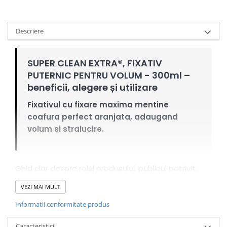
Descriere
SUPER CLEAN EXTRA®, FIXATIV
PUTERNIC PENTRU VOLUM - 300ml –
beneficii, alegere și utilizare
Fixativul cu fixare maxima mentine
coafura perfect aranjata, adaugand
volum si stralucire.
Ghid clar despre rolul produsului, publicul potrivit,
integrarea în rutină și limitele realiste.
VEZI MAI MULT
De ce să-l alegi
Informatii conformitate produs
CONTROL:
ajută la modelarea coafurii.
Caracteristici