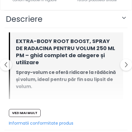
Confom legislatiei in vigoare*
Tuturor produselor afisate
Descriere
EXTRA-BODY ROOT BOOST, SPRAY
DE RADACINA PENTRU VOLUM 250 ML
PM – ghid complet de alegere și
utilizare
Spray-volum ce oferă ridicare la rădăcină
și volum, ideal pentru păr fin sau lipsit de
volum.
Documentarea de mai jos organizează informațiile
VEZI MAI MULT
produsului într-un format clar: ce face, cui i se
Informatii conformitate produs
adresează, cum se integrează în rutină și ce limite
realiste are.