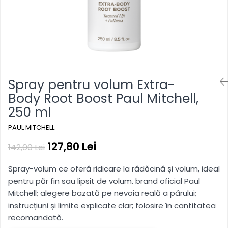
hidratare, reîmprospătare
Pentru copii
Pentru copii
Styling gel
Clean Beauty
Gama vegana
Gama vegana
Clean Beauty Scalp
Clean beauty
Clean beauty
Clean Beauty Everyday
Tea tree
Tea tree
Clean Beauty Smooth
Awapuhi
Awapuhi
Clean Beauty Repair
Spray pentru volum Extra-
Clean Beauty Style
Body Root Boost Paul Mitchell,
Clean Beauty Color Protect
250 ml
Clean Beauty Hydrate
BondRx
PAUL MITCHELL
Forever Blonde
127,80 Lei
142,00 Lei
Platinum Blonde
Spray-volum ce oferă ridicare la rădăcină și volum, ideal
Paul Mitchell Originals
pentru păr fin sau lipsit de volum. brand oficial Paul
Clear
Mitchell; alegere bazată pe nevoia reală a părului;
Sun
instrucțiuni și limite explicate clar; folosire în cantitatea
recomandată.