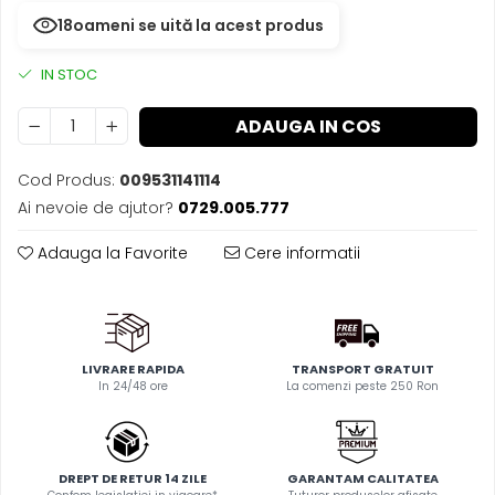
18
oameni se uită la acest produs
IN STOC
ADAUGA IN COS
Cod Produs:
009531141114
Ai nevoie de ajutor?
0729.005.777
Adauga la Favorite
Cere informatii
LIVRARE RAPIDA
TRANSPORT GRATUIT
In 24/48 ore
La comenzi peste 250 Ron
DREPT DE RETUR 14 ZILE
GARANTAM CALITATEA