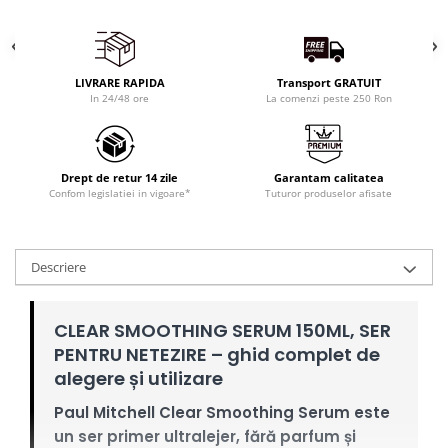
LIVRARE RAPIDA
Transport GRATUIT
In 24/48 ore
La comenzi peste 250 Ron
Drept de retur 14 zile
Garantam calitatea
Confom legislatiei in vigoare*
Tuturor produselor afisate
Descriere
CLEAR SMOOTHING SERUM 150ML, SER
PENTRU NETEZIRE – ghid complet de
alegere și utilizare
Paul Mitchell Clear Smoothing Serum este
un ser primer ultralejer, fără parfum și