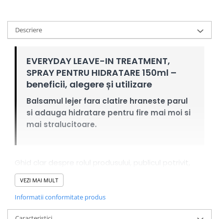
Descriere
EVERYDAY LEAVE-IN TREATMENT,
SPRAY PENTRU HIDRATARE 150ml –
beneficii, alegere și utilizare
Balsamul lejer fara clatire hraneste parul
si adauga hidratare pentru fire mai moi si
mai stralucitoare.
Ghid clar despre rolul produsului, publicul potrivit,
integrarea în rutină și limitele realiste.
VEZI MAI MULT
De ce să-l alegi
Informatii conformitate produs
CONDIȚIONARE:
ajută la moliciune și netezire.
Caracteristici