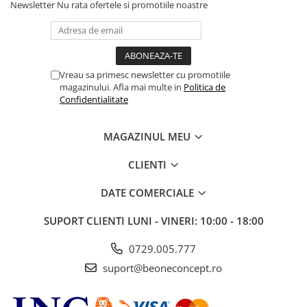
Newsletter
Nu rata ofertele si promotiile noastre
dacă obiectivul tău diferă de beneficiul principal;
dacă firul foarte fin, poros sau scalpul sensibil
necesită altă formulă;
pentru probleme medicale ale scalpului,
Vreau sa primesc newsletter cu promotiile
consultă dermatologul.
magazinului. Afla mai multe in
Politica de
Confidentialitate
Mod de utilizare
MAGAZINUL MEU
Aplică potrivit instrucțiunilor, de regulă pe lungimi și
vârfuri; respectă timpul și clătește sau lasă în păr
CLIENTI
după tipul formulei.
DATE COMERCIALE
Dozare:
începe cu puțin și crește treptat; mai mult
nu înseamnă automat mai bine.
SUPORT CLIENTI
LUNI - VINERI: 10:00 - 18:00
Informațiile și instrucțiunile existente ale
0729.005.777
produsului
suport@beoneconcept.ro
Greutatea a disparut. Acest balsam fara clatire
hraneste parul si adauga hidratare intr-o crema de