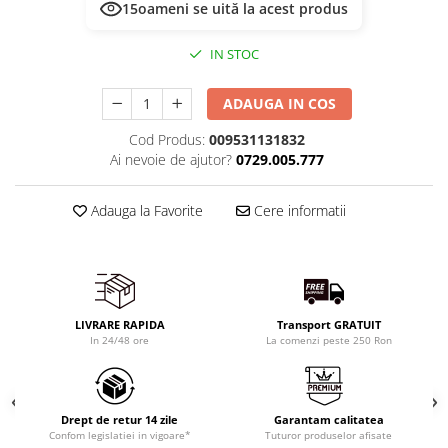
15
oameni se uită la acest produs
IN STOC
ADAUGA IN COS
Cod Produs:
009531131832
Ai nevoie de ajutor?
0729.005.777
Adauga la Favorite
Cere informatii
LIVRARE RAPIDA
Transport GRATUIT
In 24/48 ore
La comenzi peste 250 Ron
Drept de retur 14 zile
Garantam calitatea
Confom legislatiei in vigoare*
Tuturor produselor afisate