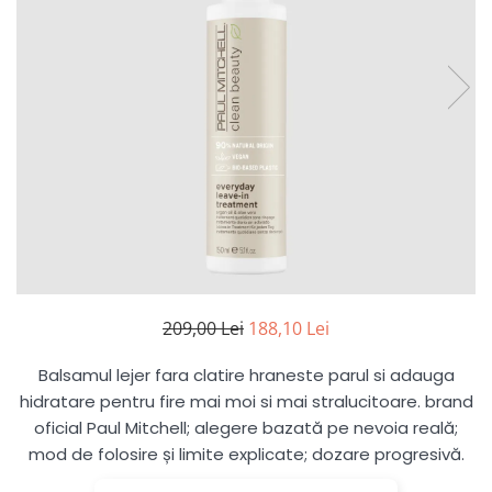
hidratare, reîmprospătare
Pentru copii
Pentru copii
Styling gel
Clean Beauty
Gama vegana
Gama vegana
Clean Beauty Scalp
Clean beauty
Clean beauty
Clean Beauty Everyday
Tea tree
Tea tree
Clean Beauty Smooth
Awapuhi
Awapuhi
Clean Beauty Repair
Clean Beauty Style
Clean Beauty Color Protect
Clean Beauty Hydrate
BondRx
Forever Blonde
209,00 Lei
188,10 Lei
Platinum Blonde
Paul Mitchell Originals
Balsamul lejer fara clatire hraneste parul si adauga
hidratare pentru fire mai moi si mai stralucitoare. brand
Clear
oficial Paul Mitchell; alegere bazată pe nevoia reală;
Sun
mod de folosire și limite explicate; dozare progresivă.