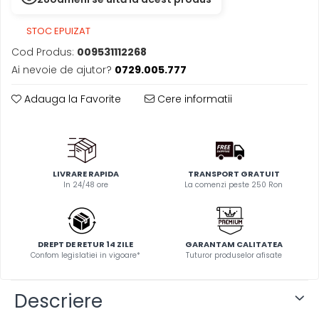
STOC EPUIZAT
Cod Produs:
009531112268
Ai nevoie de ajutor?
0729.005.777
Adauga la Favorite
Cere informatii
LIVRARE RAPIDA
TRANSPORT GRATUIT
In 24/48 ore
La comenzi peste 250 Ron
DREPT DE RETUR 14 ZILE
GARANTAM CALITATEA
Confom legislatiei in vigoare*
Tuturor produselor afisate
Descriere