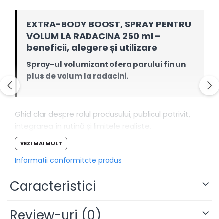
EXTRA-BODY BOOST, SPRAY PENTRU
VOLUM LA RADACINA 250 ml –
beneficii, alegere și utilizare
Spray-ul volumizant ofera parului fin un
plus de volum la radacini.
Ghid clar despre rolul produsului, publicul potrivit,
integrarea în rutină și limitele realiste.
VEZI MAI MULT
De ce să-l alegi
Informatii conformitate produs
CONTROL:
ajută la modelarea coafurii.
Caracteristici
FINISAJ ADAPTAT:
depinde de doză și
tehnică.
Review-uri
REZULTAT CONSTRUIBIL:
(0)
adaugă produs