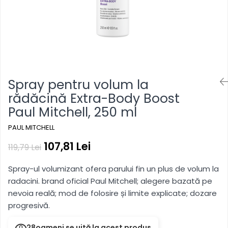
hidratare, reîmprospătare
Pentru copii
Pentru copii
Styling gel
Clean Beauty
Gama vegana
Gama vegana
Clean Beauty Scalp
Clean beauty
Clean beauty
Clean Beauty Everyday
Tea tree
Tea tree
Clean Beauty Smooth
Awapuhi
Awapuhi
Clean Beauty Repair
Spray pentru volum la
Clean Beauty Style
rădăcină Extra-Body Boost
Clean Beauty Color Protect
Paul Mitchell, 250 ml
Clean Beauty Hydrate
BondRx
PAUL MITCHELL
Forever Blonde
107,81 Lei
119,79 Lei
Platinum Blonde
Spray-ul volumizant ofera parului fin un plus de volum la
Paul Mitchell Originals
radacini. brand oficial Paul Mitchell; alegere bazată pe
Clear
nevoia reală; mod de folosire și limite explicate; dozare
Sun
progresivă.
28
oameni se uită la acest produs